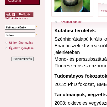
Kapcsolat
Szén
BME címtár belépés
Elrejt
Szakmai adatok
*
Felhasználónév
Kutatási területek:
*
Jelszó
Szénhidrátalapú királis 
Új fiók létrehozása
Enantioszelektív reakció
Új jelszó igénylése
jelenlétében
Mono- és perszubsztituált
Fluoreszcens szenzormol
Tudományos fokozato
2012: PhD fokozat, BME
Tanulmányok, végzett
2008: okleveles vegyés