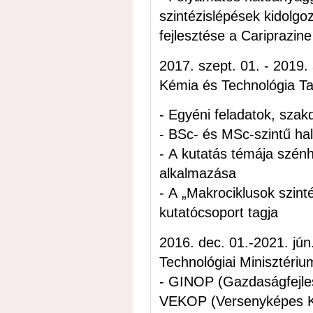
szintézislépések kidolgoz
fejlesztése a Cariprazin
2017. szept. 01. - 2019. aug. 31.; posztdoktori öszt
Kémia és Technológia T
- Egyéni feladatok, sza
- BSc- és MSc-szintű hal
- A kutatás témája szénh
alkalmazása
- A „Makrociklusok szint
kutatócsoport tagja
2016. dec. 01.-2021. jún. 19.; állami projektértékelő, 
Technológiai Minisztériu
- GINOP (Gazdaságfejles
VEKOP (Versenyképes K