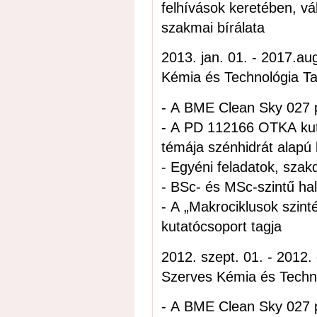
felhívások keretében, vál
szakmai bírálata
2013. jan. 01. - 2017.aug. 31.; tudományos munkatár
Kémia és Technológia T
- A BME Clean Sky 027 p
- A PD 112166 OTKA kuta
témája szénhidrát alapú
- Egyéni feladatok, sza
- BSc- és MSc-szintű hal
- A „Makrociklusok szint
kutatócsoport tagja
2012. szept. 01. - 2012. dec. 31.; tudományos s
Szerves Kémia és Techn
- A BME Clean Sky 027 p