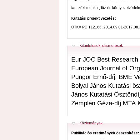
tanszéki munka-, tűz-és környezetvédel
Kutatási projekt vezetés:
OTKA PD 112166, 2014.09.01-2017.08.
Elrejt
Kitüntetések, elismerések
Eur JOC Best Research A
European Journal of Org
Pungor Ernő-díj; BME V
Bolyai János Kutatási ö
János Kutatási Ösztöndí
Zemplén Géza-díj MTA 
Elrejt
Közlemények
Publikációs eredmények összesítése