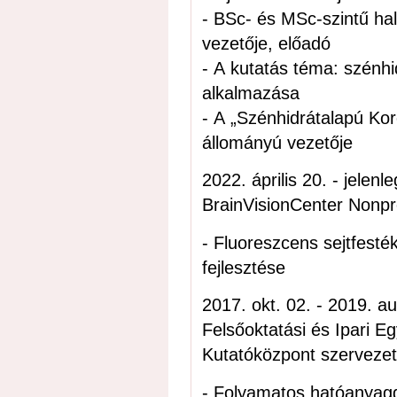
- BSc- és MSc-szintű hal
vezetője, előadó
- A kutatás téma: szénhi
alkalmazása
- A „Szénhidrátalapú Kor
állományú vezetője
2022. április 20. - jelenleg; preparatív fejlesztő veg
BrainVisionCenter Nonpro
- Fluoreszcens sejtfesté
fejlesztése
2017. okt. 02. - 2019. aug. 31.; tudományos m
Felsőoktatási és Ipari 
Kutatóközpont szervezet
- Folyamatos hatóanyagg