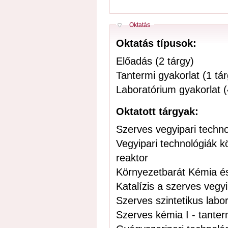
Elrejt
Oktatás
Oktatás típusok:
Előadás (2 tárgy)
Tantermi gyakorlat (1 tár
Laboratórium gyakorlat (
Oktatott tárgyak:
Szerves vegyipari techno
Vegyipari technológiák 
reaktor
Környezetbarát Kémia és 
Katalízis a szerves vegy
Szerves szintetikus labo
Szerves kémia I - tanter