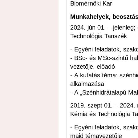
Biomérnöki Kar
Munkahelyek, beosztá
2024. jún 01. – jelenleg; egyetemi docens, BME Szerves Kémia és
Technológia Tanszék
- Egyéni feladatok, sza
- BSc- és MSc-szintű hal
vezetője, előadó
- A kutatás téma: szénhi
alkalmazása
- A „Szénhidrátalapú Mak
2019. szept 01. – 2024. máj 31; egyetemi adjunk
Kémia és Technológia T
- Egyéni feladatok, sza
majd témavezetője