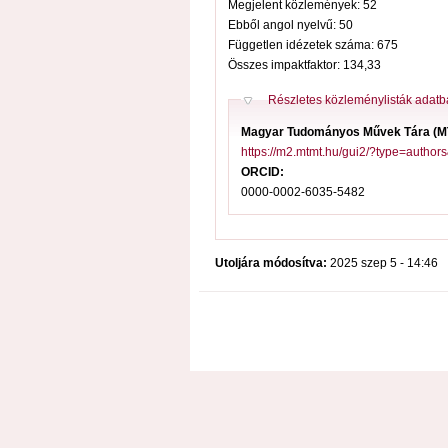
Megjelent közlemények: 52
Ebből angol nyelvű: 50
Független idézetek száma: 675
Összes impaktfaktor: 134,33
Elrejt
Részletes közleménylisták adat
Magyar Tudományos Művek Tára (
https://m2.mtmt.hu/gui2/?type=aut
ORCID:
0000-0002-6035-5482
Utoljára módosítva:
2025 szep 5 - 14:46