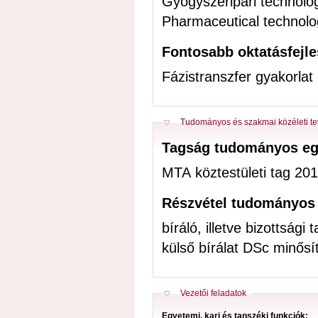
Gyógyszeripari technológ
Pharmaceutical technolo
Fontosabb oktatásfejl
Fázistranszfer gyakorlat
Elrejt
Tudományos és szakmai közéleti t
Tagság tudományos eg
MTA köztestületi tag 201
Részvétel tudományos
bíráló, illetve bizottsá
külső bírálat DSc minős
Elrejt
Vezetői feladatok
Egyetemi, kari és tanszéki funkciók: