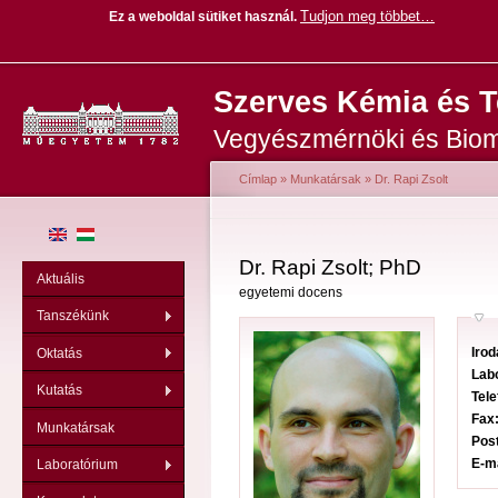
Tudjon meg többet…
Ez a weboldal sütiket használ
.
Ug
Szerves Kémia és 
ta
Vegyészmérnöki és Biom
Címlap
»
Munkatársak
»
Dr. Rapi Zsolt
Jelenlegi hely
Dr. Rapi Zsolt; PhD
Aktuális
egyetemi docens
Tanszékünk
Iro
Oktatás
Lab
Kutatás
Tel
Fax
Munkatársak
Pos
E-m
Laboratórium