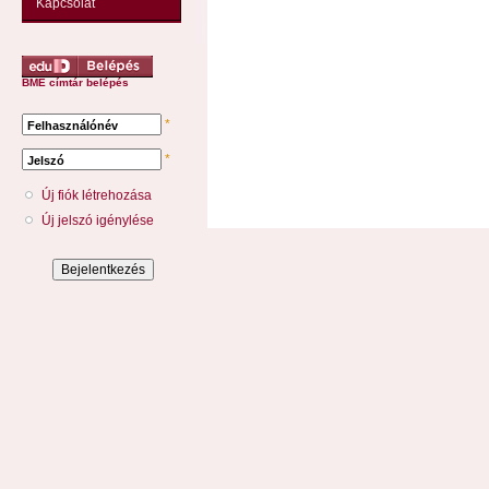
Kapcsolat
BME címtár belépés
*
Felhasználónév
*
Jelszó
Új fiók létrehozása
Új jelszó igénylése