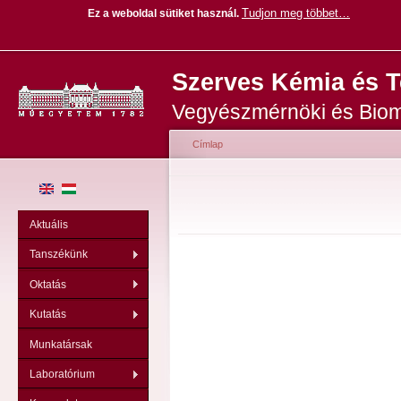
Tudjon meg többet…
Ez a weboldal sütiket használ
.
Ug
Szerves Kémia és 
ta
Vegyészmérnöki és Biom
Címlap
Jelenlegi hely
Aktuális
Tanszékünk
Oktatás
Kutatás
Munkatársak
Laboratórium