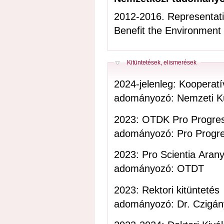
2012-2016. Representati
Benefit the Environme
Elrejt
Kitüntetések, elismerések
2024-jelenleg: Kooperat
adományozó: Nemzeti Kuta
2023: OTDK Pro Progress
adományozó: Pro Progre
2023: Pro Scientia Aran
adományozó: OTDT
2023: Rektori kitüntetés
adományozó: Dr. Czigán