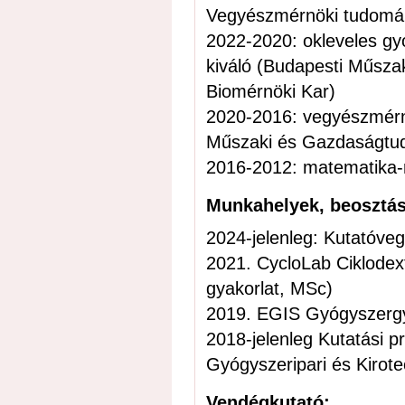
Vegyészmérnöki tudomá
2022-2020: okleveles gy
kiváló (Budapesti Műsz
Biomérnöki Kar)
2020-2016: vegyészmérnö
Műszaki és Gazdaságtud
2016-2012: matematika-r
Munkahelyek, beosztá
2024-jelenleg: Kutatóveg
2021. CycloLab Ciklodext
gyakorlat, MSc)
2019. EGIS Gyógyszergyá
2018-jelenleg Kutatási projektekben való részvétel az Innovatív
Gyógyszeripari és Kirot
Vendégkutató: