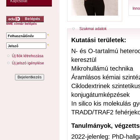
Kapcsolat
Inno
BME címtár belépés
Elrejt
Szakmai adatok
*
Felhasználónév
Kutatási területek:
*
Jelszó
N- és O-tartalmú hetero
Új fiók létrehozása
keresztül
Új jelszó igénylése
Mikrohullámú technika
Áramlásos kémiai szinté
Ciklodextrinek szintetik
konjugátumképzések
In silico kis molekulás 
TRADD/TRAF2 fehérjeko
Tanulmányok, végzett
2022-jelenleg: PhD-hall