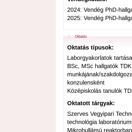
2024: Vendég PhD-hallg
2025: Vendég PhD-hallg
Elrejt
Oktatás
Oktatás típusok:
Laborgyakorlatok tartás
BSc, MSc hallgatók TDK
munkájának/szakdolgoza
konzulensként
Középiskolás tanulók T
Oktatott tárgyak:
Szerves Vegyipari Techno
technológia laboratórium
Mikrohullámú reaktorban