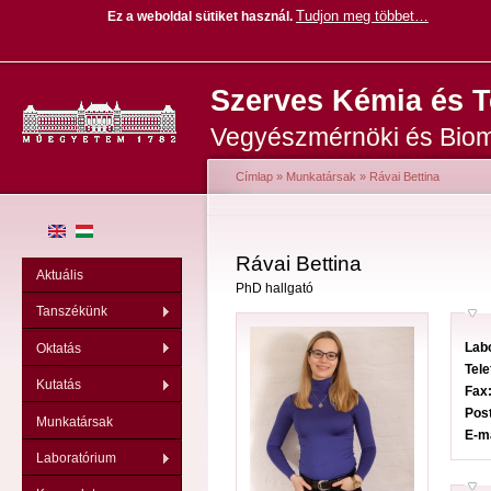
Tudjon meg többet…
Ez a weboldal sütiket használ
.
Ug
Szerves Kémia és 
ta
Vegyészmérnöki és Biom
Címlap
»
Munkatársak
»
Rávai Bettina
Jelenlegi hely
Rávai Bettina
Aktuális
PhD hallgató
Tanszékünk
Lab
Oktatás
Tel
Kutatás
Fax
Pos
Munkatársak
E-m
Laboratórium