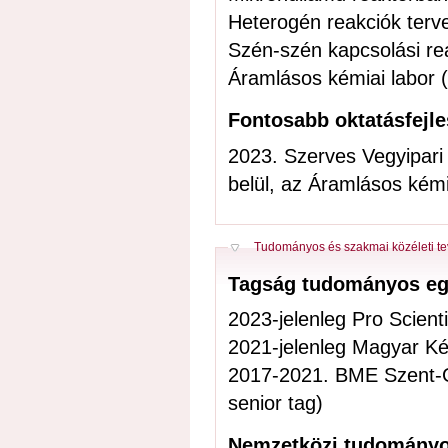
Heterogén reakciók terv
Szén-szén kapcsolási rea
Áramlásos kémiai labor (
Fontosabb oktatásfejl
2023. Szerves Vegyipari 
belül, az Áramlásos kémi
Elrejt
Tudományos és szakmai közéleti t
Tagság tudományos eg
2023-jelenleg Pro Scien
2021-jelenleg Magyar Ké
2017-2021. BME Szent-Gy
senior tag)
Nemzetközi tudományo