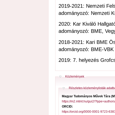
2019-2021: Nemze
adományozó: Nemzeti Kuta
2020: Kar Kiváló Hallgat
adományozó: BME, Vegy
2018-2021: Kari BME Ös
adományozó: BME-VBK Ha
2019: 7. helyezés Grofc
Elrejt
Közlemények
Elrejt
Részletes közleménylisták adat
Magyar Tudományos Művek Tára (
https://m2.mtmt.hu/gui2/?type=aut
ORCID:
https://orcid.org/0000-0001-9723-638