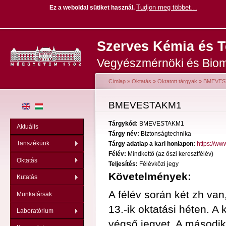
Tudjon meg többet…
Ez a weboldal sütiket használ
.
Ug
Szerves Kémia és 
ta
Vegyészmérnöki és Biom
Címlap
»
Oktatás
»
Oktatott tárgyak
»
BMEVES
Jelenlegi hely
BMEVESTAKM1
Tárgykód:
BMEVESTAKM1
Aktuális
Tárgy név:
Biztonságtechnika
Tanszékünk
Tárgy adatlap a kari honlapon:
https://w
Félév:
Mindkettő (az őszi keresztfélév)
Oktatás
Teljesítés:
Félévközi jegy
Követelmények:
Kutatás
A félév során két zh van
Munkatársak
13.-ik oktatási héten. A
Laboratórium
végső jegyet. A második 