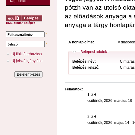
Kapcsolat
pótzh van az utolsó okta
az előadások anyaga a s
BME címtár belépés
anyaga a tárgy honlapá
*
Felhasználónév
A honlap címe:
A diasoro
*
Jelszó
Elrejt
Belépési adatok
Új fiók létrehozása
Új jelszó igénylése
Belépési név:
Címtáras 
Belépési jelszó:
Címtáras 
Feladatok:
1. ZH
csütörtök, 2026, március 19 -
2. ZH
csütörtök, 2026, május 14 - 